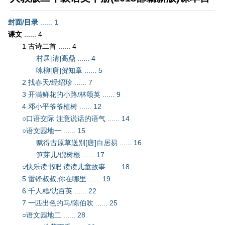
录
封面/目录
...... 1
课文
...... 4
1 古诗二首 ...... 4
村居[清]高鼎 ...... 4
咏柳[唐]贺知章 ...... 5
2 找春天/经绍珍 ...... 7
3 开满鲜花的小路/林颂英 ...... 9
4 邓小平爷爷植树 ...... 12
○口语交际 注意说话的语气 ...... 14
○语文园地一 ...... 15
赋得古原草送别[唐]白居易 ...... 16
笋芽儿/倪树根 ...... 17
○快乐读书吧 读读儿童故事 ...... 18
5 雷锋叔叔,你在哪里 ...... 19
6 千人糕/沈百英 ...... 22
7 一匹出色的马/陈伯吹 ...... 25
○语文园地二 ...... 28