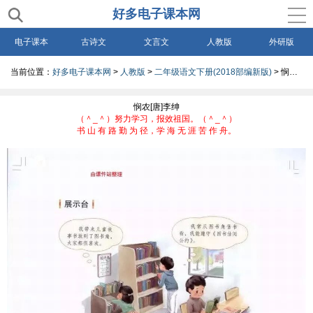
好多电子课本网
电子课本
古诗文
文言文
人教版
外研版
当前位置：
好多电子课本网
>
人教版
>
二年级语文下册(2018部编新版)
>
悯农[唐]李绅(Page83)
悯农[唐]李绅
（＾_＾）努力学习，报效祖国。（＾_＾）
书 山 有 路 勤 为 径，学 海 无 涯 苦 作 舟。