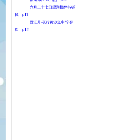
六月二十七日望湖楼醉书/苏
轼 p11
西江月·夜行黄沙道中/辛弃
疾 p12