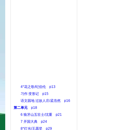
4*花之歌/纪伯伦 p13
习作:变形记 p15
语文园地 过故人庄/孟浩然 p16
第二单元
p18
6 狼牙山五壮士/沈重 p21
7 开国大典 p24
8*灯光/王愿坚 p29