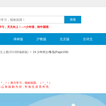
学习，天天向上！--->少年强，则中国强
译林版
沪教版
北京版
古诗文
文上册(2019部编新版)
>
24 少年闰土/鲁迅(Page108)
（＾_＾）努力学习，报效祖国。（＾_＾）
 山 有 路 勤 为 径，学 海 无 涯 苦 作 舟。