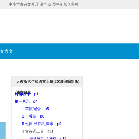
中小学古诗文
|
电子课本
|
汉语拼音
|
加入主页
文言文
人教版六年级语文上册(2019部编新版)
课本目录
封面/目录
p1
第一单元
p4
1 草原/老舍 p5
2 丁香结 p8
5 七律·长征/毛泽东 p9
3 古诗词三首 p11
宿建德江/孟浩然 p11