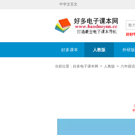
中学文言文
好好
好多课本
人教版
外研版
当前位置：
好多电子课本网
>
人教版
>
六年级语
书