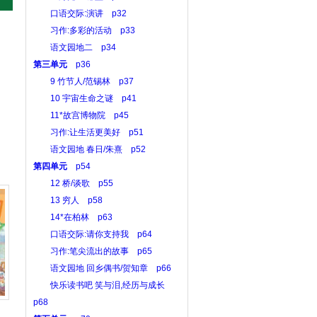
口语交际:演讲 p32
习作:多彩的活动 p33
语文园地二 p34
第三单元
p36
9 竹节人/范锡林 p37
10 宇宙生命之谜 p41
11*故宫博物院 p45
习作:让生活更美好 p51
语文园地 春日/朱熹 p52
第四单元
p54
12 桥/谈歌 p55
13 穷人 p58
14*在柏林 p63
口语交际:请你支持我 p64
习作:笔尖流出的故事 p65
语文园地 回乡偶书/贺知章 p66
快乐读书吧 笑与泪,经历与成长
p68