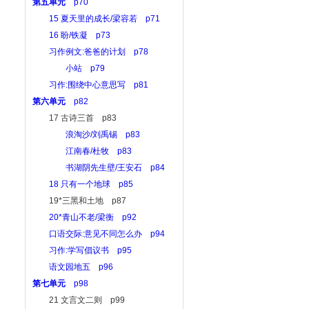
第五单元
p70
15 夏天里的成长/梁容若 p71
16 盼/铁凝 p73
习作例文:爸爸的计划 p78
小站 p79
习作:围绕中心意思写 p81
第六单元
p82
17 古诗三首 p83
浪淘沙/刘禹锡 p83
江南春/杜牧 p83
书湖阴先生壁/王安石 p84
18 只有一个地球 p85
19*三黑和土地 p87
20*青山不老/梁衡 p92
口语交际:意见不同怎么办 p94
习作:学写倡议书 p95
语文园地五 p96
第七单元
p98
21 文言文二则 p99