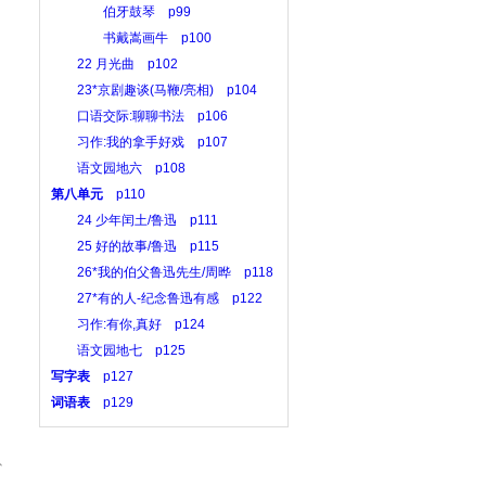
伯牙鼓琴 p99
书戴嵩画牛 p100
22 月光曲 p102
23*京剧趣谈(马鞭/亮相) p104
口语交际:聊聊书法 p106
习作:我的拿手好戏 p107
语文园地六 p108
第八单元
p110
24 少年闰土/鲁迅 p111
25 好的故事/鲁迅 p115
26*我的伯父鲁迅先生/周晔 p118
27*有的人-纪念鲁迅有感 p122
习作:有你,真好 p124
语文园地七 p125
写字表
p127
词语表
p129
、