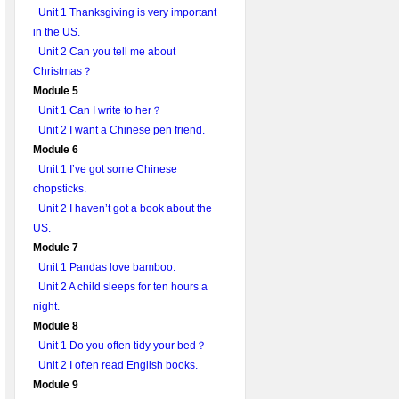
Unit 1 Thanksgiving is very important
in the US.
Unit 2 Can you tell me about
Christmas？
Module 5
Unit 1 Can I write to her？
Unit 2 I want a Chinese pen friend.
Module 6
Unit 1 I’ve got some Chinese
chopsticks.
Unit 2 I haven’t got a book about the
US.
Module 7
Unit 1 Pandas love bamboo.
Unit 2 A child sleeps for ten hours a
night.
Module 8
Unit 1 Do you often tidy your bed？
Unit 2 I often read English books.
Module 9