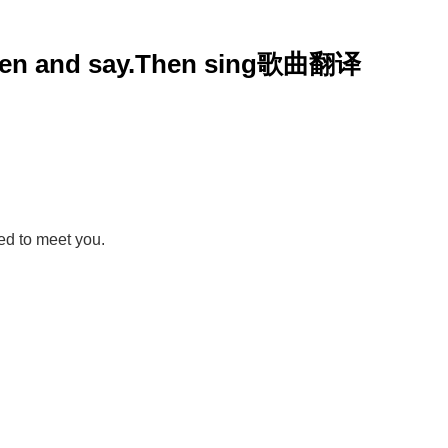
isten and say.Then sing歌曲翻译
ed to meet you.
。